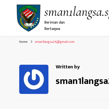
sman1langsa.s
Beriman dan
Bertaqwa
Home
sman1langsa24@gmail.com
Written by
sman1langs