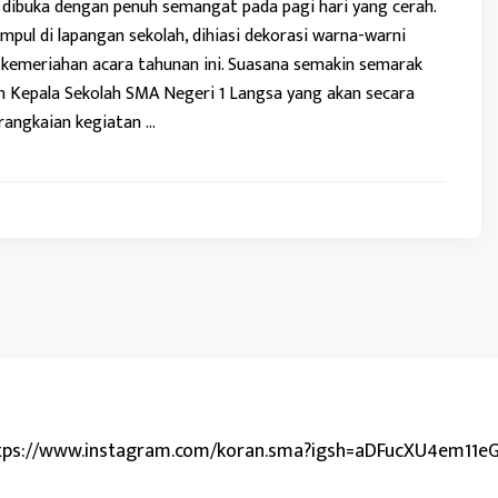
ibuka dengan penuh semangat pada pagi hari yang cerah.
mpul di lapangan sekolah, dihiasi dekorasi warna-warni
emeriahan acara tahunan ini. Suasana semakin semarak
n Kepala Sekolah SMA Negeri 1 Langsa yang akan secara
angkaian kegiatan …
tps://www.instagram.com/koran.sma?igsh=aDFucXU4em11e