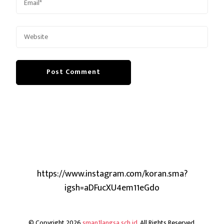
https://www.instagram.com/koran.sma?
igsh=aDFucXU4em11eGdo
© Copyright 2026
sman1langsa.sch.id
. All Rights Reserved.