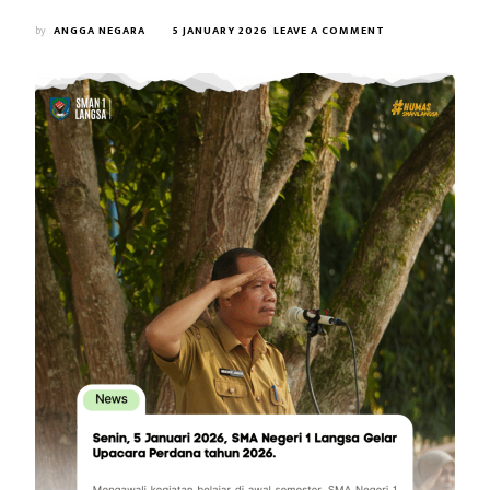
ON
by
ANGGA NEGARA
5 JANUARY 2026
LEAVE A COMMENT
SMAN
1
LANGSA
GELAR
UPACARA
BENDERA
PENUH
MAKNA