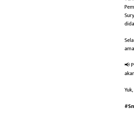
Pemb
Sury
dida
Sela
ama
📢 P
akan
Yuk,
#Sm