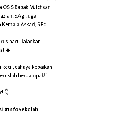
 OSIS Bapak M. Ichsan
aziah, S.Ag. Juga
 Kemala Askari, S.Pd.
rus baru. Jalankan
a! 🔥
 kecil, cahaya kebaikan
teruslah berdampak!”
! 👇
si
#InfoSekolah