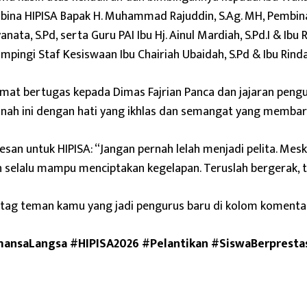
ina HIPISA Bapak H. Muhammad Rajuddin, S.Ag. MH, Pembina
anata, S.Pd, serta Guru PAI Ibu Hj. Ainul Mardiah, S.Pd.I & Ibu R
mpingi Staf Kesiswaan Ibu Chairiah Ubaidah, S.Pd & Ibu Rinda
mat bertugas kepada Dimas Fajrian Panca dan jajaran pengu
nah ini dengan hati yang ikhlas dan semangat yang membar
esan untuk HIPISA: “Jangan pernah lelah menjadi pelita. Meski
 selalu mampu menciptakan kegelapan. Teruslah bergerak, 
 tag teman kamu yang jadi pengurus baru di kolom komentar
ansaLangsa
#HIPISA2026
#Pelantikan
#SiswaBerpresta