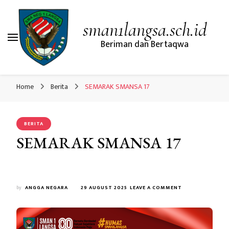
sman1langsa.sch.id
Beriman dan Bertaqwa
Home
Berita
SEMARAK SMANSA 17
BERITA
SEMARAK SMANSA 17
ON
by
ANGGA NEGARA
29 AUGUST 2025
LEAVE A COMMENT
SEMARAK
SMANSA
17