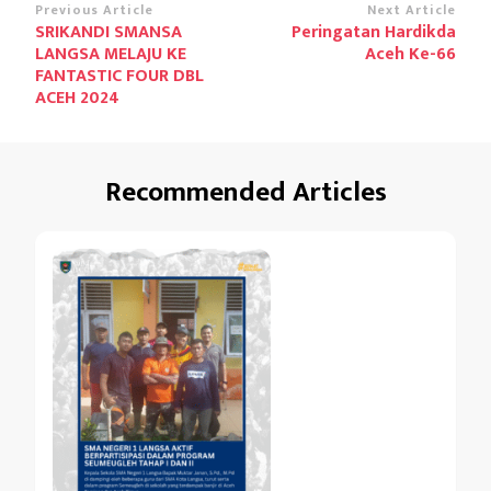
Post
Previous Article
Next Article
SRIKANDI SMANSA
Peringatan Hardikda
Navigation
LANGSA MELAJU KE
Aceh Ke-66
FANTASTIC FOUR DBL
ACEH 2024
Recommended Articles