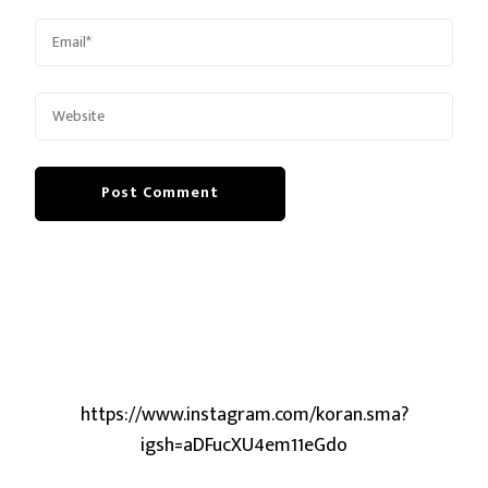
https://www.instagram.com/koran.sma?
igsh=aDFucXU4em11eGdo