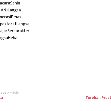
acaraSenin
AN1Langsa
nerasiEmas
spektoratLangsa
ajarBerkarakter
ngsaHebat
st
ious Article
ta
Torehan Pres
vigation