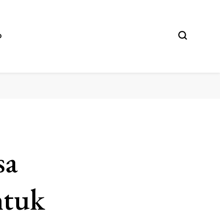
O
sa
ntuk