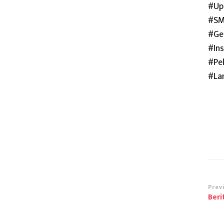
#Up
#SM
#Ge
#In
#Pel
#La
Po
Prev
Beri
Na