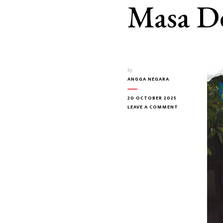
Masa D
by
ANGGA NEGARA
20 OCTOBER 2025
ON
LEAVE A COMMENT
SISWA
SMA
NEGERI
1
LANGSA
PENERUS
GENERASI
EMAS
UNTUK
MASA
DEPAN
BANGSA