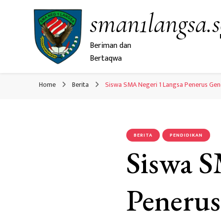
sman1langsa.s
Beriman dan
Bertaqwa
Home
Berita
Siswa SMA Negeri 1 Langsa Penerus Ge
BERITA
PENDIDIKAN
Siswa S
Penerus