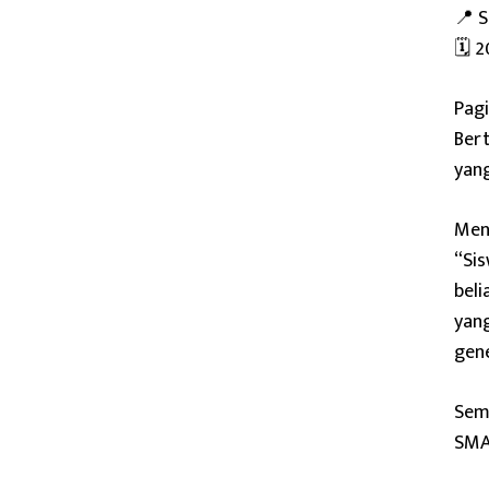
📍 
🗓️ 
Pagi
Bert
yang
Men
“Si
bel
yang
gene
Semo
SMAN