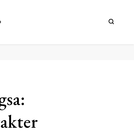
O
gsa:
rakter