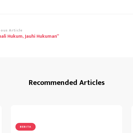
st
ious Article
ali Hukum, Jauhi Hukuman”
vigation
Recommended Articles
BERITA