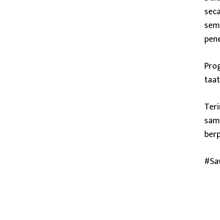
seca
sem
pen
Pro
taa
Teri
sama
berp
#Sa