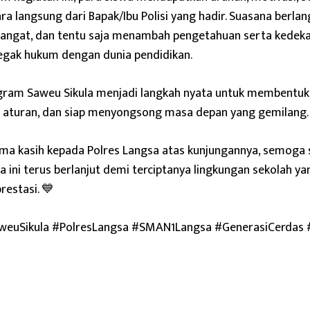
ra langsung dari Bapak/Ibu Polisi yang hadir. Suasana berla
angat, dan tentu saja menambah pengetahuan serta kedeka
egak hukum dengan dunia pendidikan.
gram Saweu Sikula menjadi langkah nyata untuk membentuk 
t aturan, dan siap menyongsong masa depan yang gemilang.
ma kasih kepada Polres Langsa atas kunjungannya, semoga s
 ini terus berlanjut demi terciptanya lingkungan sekolah y
restasi. 💙
weuSikula #PolresLangsa #SMAN1Langsa #GenerasiCerdas 