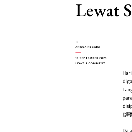
Lewat S
by
ANGGA NEGARA
15 SEPTEMBER 2025
ON
LEAVE A COMMENT
LANGKAH
Har
NYATA
POLRES
diga
LANGSA:
Lang
CERDAS,
TERTIB,
para
DAN
disi
BERKARAKTER
LEWAT
🙌
SAWEU
SIKULA
Dala