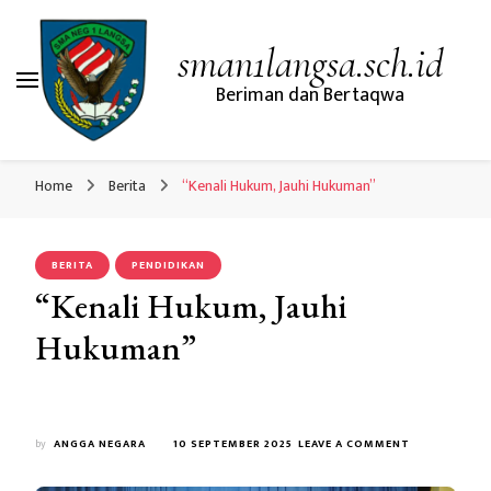
sman1langsa.sch.id
Beriman dan Bertaqwa
Home
Berita
“Kenali Hukum, Jauhi Hukuman”
BERITA
PENDIDIKAN
“Kenali Hukum, Jauhi
Hukuman”
by
ANGGA NEGARA
10 SEPTEMBER 2025
LEAVE A COMMENT