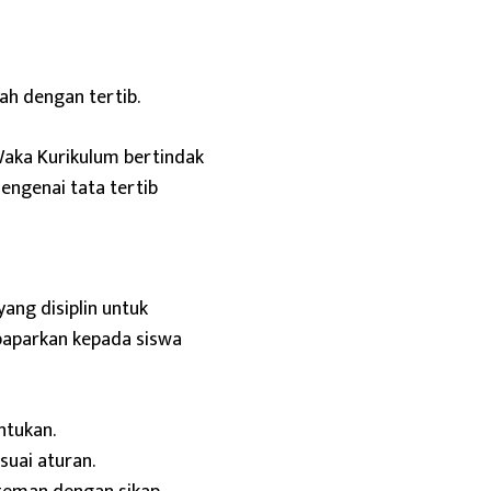
ah dengan tertib.
 Waka Kurikulum bertindak
ngenai tata tertib
ang disiplin untuk
paparkan kepada siswa
ntukan.
uai aturan.