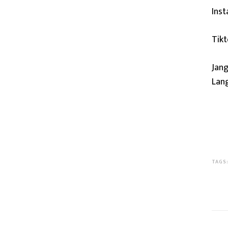
Ins
Tik
Jang
Lang
TAGS