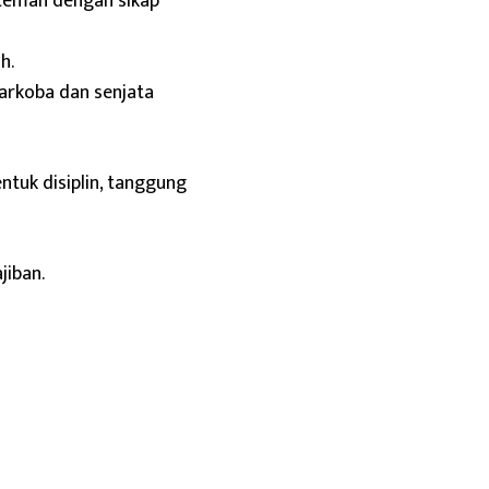
teman dengan sikap
h.
arkoba dan senjata
ntuk disiplin, tanggung
jiban.