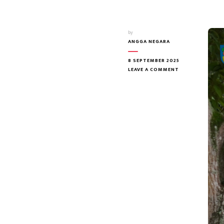
by
ANGGA NEGARA
8 SEPTEMBER 2025
ON
LEAVE A COMMENT
“UPACARA
SENIN:
AWALI
MINGGU
DENGAN
SEMANGAT
DAN
DEDIKASI”