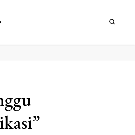
O
nggu
kasi”