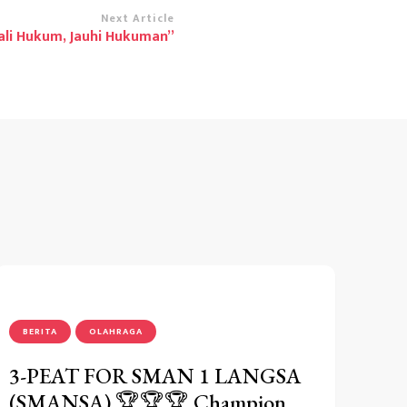
Next Article
ali Hukum, Jauhi Hukuman”
BERITA
OLAHRAGA
3-PEAT FOR SMAN 1 LANGSA
(SMANSA) 🏆🏆🏆 Champion