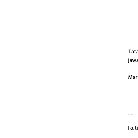
Tata
jawa
Mari
__
Ikut