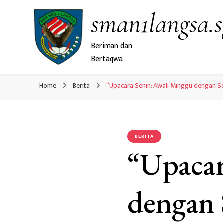
sman1langsa.s
Beriman dan
Bertaqwa
Home
Berita
“Upacara Senin: Awali Minggu dengan S
BERITA
“Upacar
dengan 