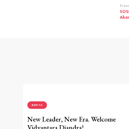
Po
Prev
SOS
Na
Akad
BERITA
New Leader, New Era. Welcome
Vidyantara Diandra!