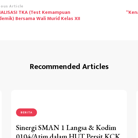
st
ious Article
IALISASI TKA (Test Kemampuan
“Ken
vigation
emik) Bersama Wali Murid Kelas XII
Recommended Articles
BERITA
Sinergi SMAN 1 Langsa & Kodim
0104/Atim dalam HUT Persit KCK