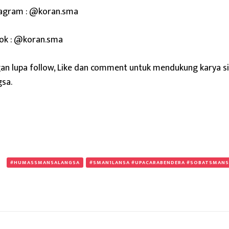
tagram : @koran.sma
tok : @koran.sma
an lupa follow, Like dan comment untuk mendukung karya s
sa.
:
#HUMASSMANSALANGSA
#SMAN1LANSA #UPACARABENDERA #SOBATSMANS