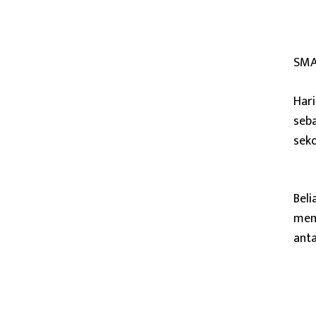
SMA 
Hari
seb
seko
Beli
memb
anta